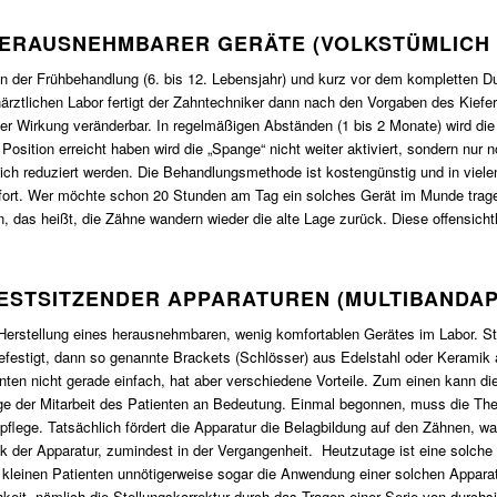
HERAUSNEHMBARER GERÄTE (VOLKSTÜMLICH
m in der Frühbehandlung (6. bis 12. Lebensjahr) und kurz vor dem kompletten D
tlichen Labor fertigt der Zahntechniker dann nach den Vorgaben des Kiefer
iner Wirkung veränderbar. In regelmäßigen Abständen (1 bis 2 Monate) wird die 
Position erreicht haben wird die „Spange“ nicht weiter aktiviert, sondern nur 
 reduziert werden. Die Behandlungsmethode ist kostengünstig und in vielen Fäl
fort. Wer möchte schon 20 Stunden am Tag ein solches Gerät im Munde tragen?
, das heißt, die Zähne wandern wieder die alte Lage zurück. Diese offensich
FESTSITZENDER APPARATUREN (MULTIBANDA
Herstellung eines herausnehmbaren, wenig komfortablen Gerätes im Labor. 
festigt, dann so genannte Brackets (Schlösser) aus Edelstahl oder Keramik a
ienten nicht gerade einfach, hat aber verschiedene Vorteile. Zum einen kann d
rage der Mitarbeit des Patienten an Bedeutung. Einmal begonnen, muss die T
npflege. Tatsächlich fördert die Apparatur die Belagbildung auf den Zähnen
ck der Apparatur, zumindest in der Vergangenheit. Heutzutage ist eine solche
leinen Patienten unnötigerweise sogar die Anwendung einer solchen Apparatur
keit, nämlich die Stellungskorrektur durch das Tragen einer Serie von durchs