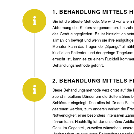
1. BEHANDLUNG MITTELS 
Sie ist die älteste Methode. Sie wird vor alle
Abformung des Kiefers vorgenommen. Im zahnärz
das Gerät eingegliedert. Es ist hinsichtlich se
allmählich bewegt und wenn sie ihre endgültige 
Monaten kann das Tragen der „Spange“ allmählich
kindlichen Patienten und der geringe Tragekom
erreicht ist, kann es zu einem Rückfall kommen
Behandlungsmethode geführt.
2. BEHANDLUNG MITTELS 
Diese Behandlungsmethode verzichtet auf die 
zuerst metallene Bänder um die Seitenzähne be
Schlösser eingelegt. Das alles ist für den Pat
gesteuert werden, zum anderen verliert die F
Notwendigkeit einer besonders intensiven Zah
führen kann. Nachteilig ist der unschöne Anbli
Ganz im Gegenteil, zuweilen wünschen unsere k
Hochmodern ist eine dritte Behandlungsmöglich