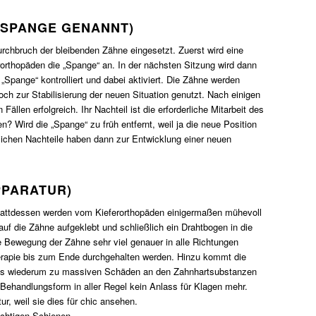
 SPANGE GENANNT)
urchbruch der bleibenden Zähne eingesetzt. Zuerst wird eine
orthopäden die „Spange“ an. In der nächsten Sitzung wird dann
„Spange“ kontrolliert und dabei aktiviert. Die Zähne werden
noch zur Stabilisierung der neuen Situation genutzt. Nach einigen
len erfolgreich. Ihr Nachteil ist die erforderliche Mitarbeit des
 Wird die „Spange“ zu früh entfernt, weil ja die neue Position
tlichen Nachteile haben dann zur Entwicklung einer neuen
PPARATUR)
Stattdessen werden vom Kieferorthopäden einigermaßen mühevoll
uf die Zähne aufgeklebt und schließlich ein Drahtbogen in die
ie Bewegung der Zähne sehr viel genauer in alle Richtungen
herapie bis zum Ende durchgehalten werden. Hinzu kommt die
, was wiederum zu massiven Schäden an den Zahnhartsubstanzen
 Behandlungsform in aller Regel kein Anlass für Klagen mehr.
, weil sie dies für chic ansehen.
ichtigen Schienen.